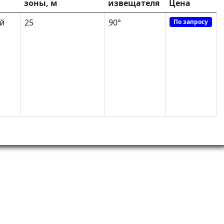
зоны, м
извещателя
Цена
й
25
90°
По запросу