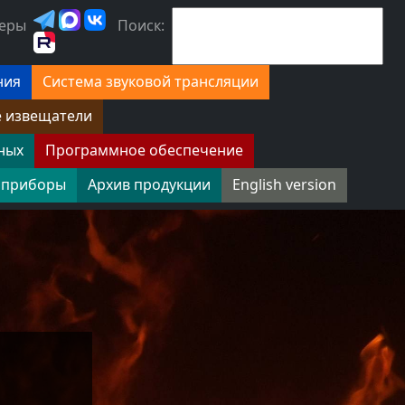
еры
Поиск:
ния
Система звуковой трансляции
е извещатели
ных
Программное обеспечение
 приборы
Архив продукции
English version