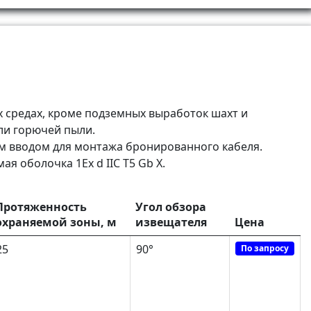
 средах, кроме подземных выработок шахт и
ли горючей пыли.
м вводом для монтажа бронированного кабеля.
 оболочка 1Ex d IIC T5 Gb X.
Протяженность
Угол обзора
охраняемой зоны, м
извещателя
Цена
25
90°
По запросу