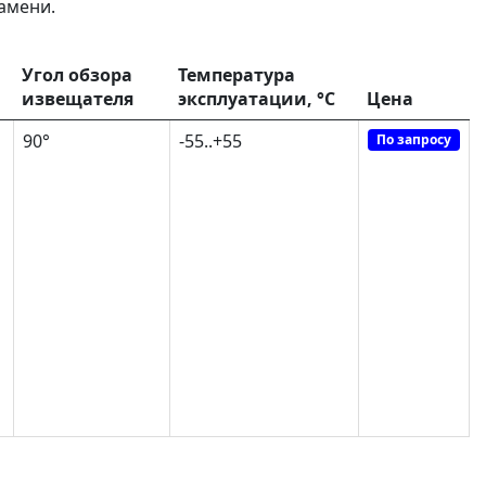
амени.
Угол обзора
Температура
извещателя
эксплуатации, °C
Цена
90°
-55..+55
По запросу