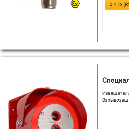
0-1 Ex (R
Специа
Извещатели
Взрывозащ