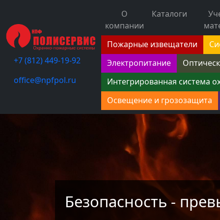
О
Каталоги
Уч
компании
мат
Пожарные извещатели
Си
+7 (812) 449-19-92
Электропитание
Оптическ
office@npfpol.ru
Интегрированная система о
Освещение и грозозащита
Безопасность - прев