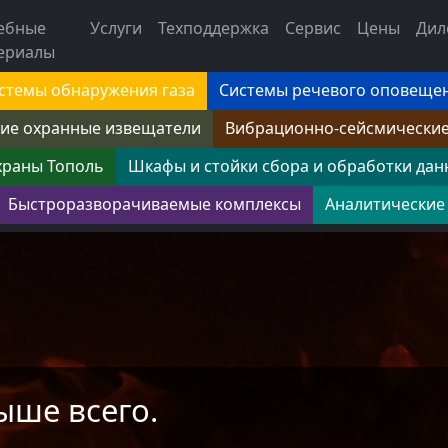
ебные
Услуги
Техподдержка
Сервис
Цены
Дил
ериалы
стемы обнаружения газа
Системы речевого оповеще
ие охранные извещатели
Вибрационно-сейсмически
храны Тополь
Шкафы и стойки сбора и обработки дан
Быстроразворачиваемые комплексы
Аналитические
ыше всего.