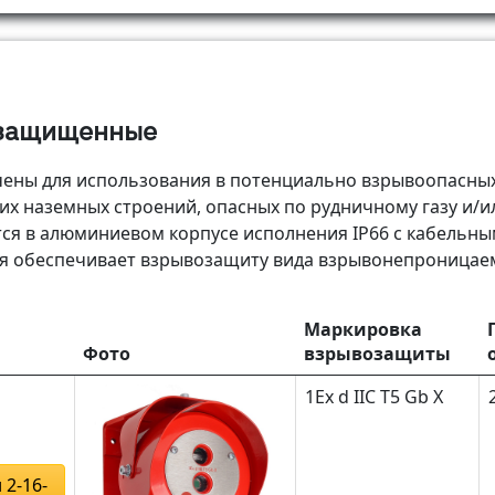
защищенные
ены для использования в потенциально взрывоопасных
 их наземных строений, опасных по рудничному газу и/и
ся в алюминиевом корпусе исполнения IP66 с кабельны
я обеспечивает взрывозащиту вида взрывонепроницаемая
Маркировка
Фото
взрывозащиты
1Ex d IIС T5 Gb Х
 2-16-