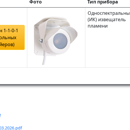
Фото
Тип прибора
Односпектральны
(ИК) извещатель
пламени
 1-1-0-1
гольных
йеров)
f
03.2026.pdf