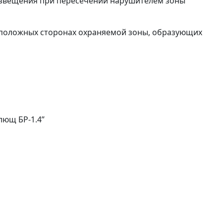
извещения при пересечении нарушителем зоны
воположных сторонах охраняемой зоны, образующих
лющ БР-1.4”