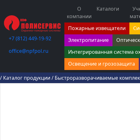
О
Каталоги
Уч
компании
мат
Пожарные извещатели
Си
+7 (812) 449-19-92
Электропитание
Оптическ
office@npfpol.ru
Интегрированная система о
Освещение и грозозащита
/
Каталог продукции
/
Быстроразворачиваемые компле