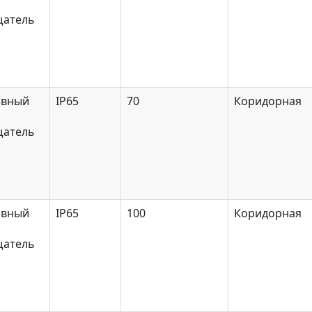
щатель
ивный
IP65
70
Коридорная
щатель
ивный
IP65
100
Коридорная
щатель