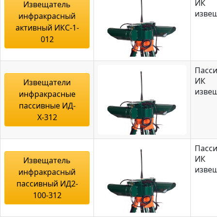
ИК
Извещатель
изве
инфракрасный
активный ИКС-1-
012
Пасс
ИК
Извещатели
изве
инфракрасные
пассивные ИД-
Х-312
Пасс
ИК
Извещатель
изве
инфракрасный
пассивный ИД2-
100-312