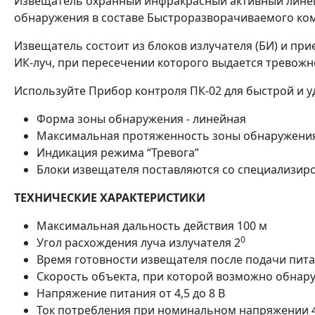
Извещатель охранный инфракрасный активный линей
обнаружения в составе Быстроразворачиваемого ко
Извещатель состоит из блоков излучателя (БИ) и пр
ИК-луч, при пересечении которого выдается тревож
Используйте Прибор контроля ПК-02 для быстрой и у
Форма зоны обнаружения - линейная
Максимальная протяженность зоны обнаружения 
Индикация режима “Тревога”
Блоки извещателя поставляются со специализиро
ТЕХНИЧЕСКИЕ ХАРАКТЕРИСТИКИ
Максимальная дальность действия 100 м
0
Угол расхождения луча излучателя 2
Время готовности извещателя после подачи пита
Скорость объекта, при которой возможно обнару
Напряжение питания от 4,5 до 8 В
Ток потребления при номинальном напряжении 4,