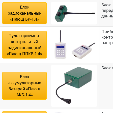
Блок
Блок
пере
радиоканальный
данн
«Плющ БР-1.4»
Приб
Пульт приемно-
контр
контрольный
наст
радиоканальный
«Плющ ППКР-1.4»
Блок 
Блок
аккумуляторных
батарей «Плющ
АКБ-1.4»