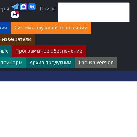
еры
Поиск:
ния
Система звуковой трансляции
е извещатели
ных
Программное обеспечение
 приборы
Архив продукции
English version