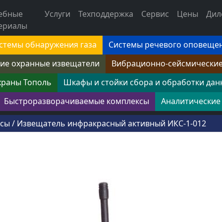
ебные
Услуги
Техподдержка
Сервис
Цены
Дил
ериалы
стемы обнаружения газа
Системы речевого оповеще
ие охранные извещатели
Вибрационно-сейсмически
храны Тополь
Шкафы и стойки сбора и обработки дан
Быстроразворачиваемые комплексы
Аналитические
ксы
/
Извещатель инфракрасный активный ИКС-1-012