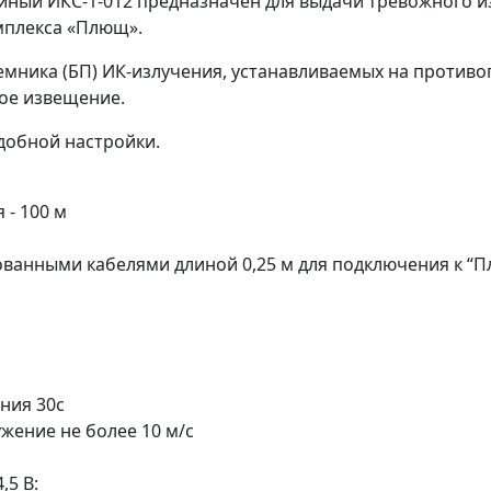
ный ИКС-1-012 предназначен для выдачи тревожного 
мплекса «Плющ».
иемника (БП) ИК-излучения, устанавливаемых на проти
ное извещение.
добной настройки.
- 100 м
ванными кабелями длиной 0,25 м для подключения к “П
ния 30с
жение не более 10 м/с
5 В: