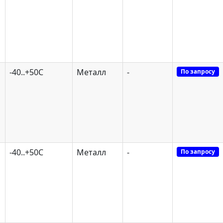
-40..+50С
Металл
-
По запросу
-40..+50С
Металл
-
По запросу