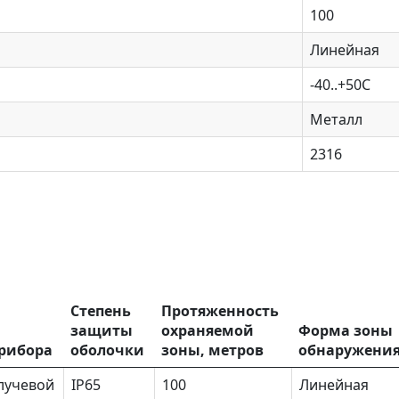
100
Линейная
-40..+50С
Металл
2316
Степень
Протяженность
защиты
охраняемой
Форма зоны
прибора
оболочки
зоны, метров
обнаружени
лучевой
IP65
100
Линейная