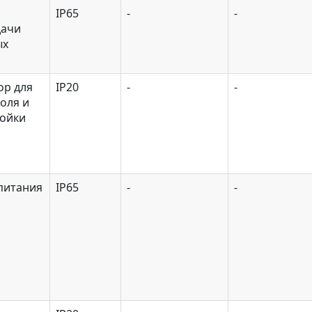
IP65
-
-
дачи
ых
ор для
IP20
-
-
оля и
ройки
питания
IP65
-
-