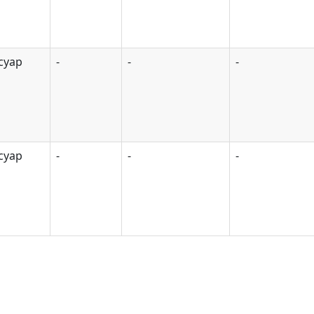
суар
-
-
-
суар
-
-
-