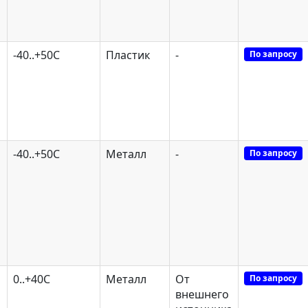
-40..+50С
Пластик
-
По запросу
-40..+50С
Металл
-
По запросу
0..+40C
Металл
От
По запросу
внешнего