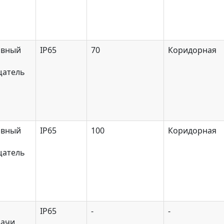
ивный
IP65
70
Коридорная
щатель
ивный
IP65
100
Коридорная
щатель
IP65
-
-
дачи