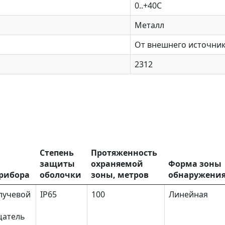
0..+40C
Металл
От внешнего источни
2312
Степень
Протяженность
защиты
охраняемой
Форма зоны
прибора
оболочки
зоны, метров
обнаружени
лучевой
IP65
100
Линейная
щатель