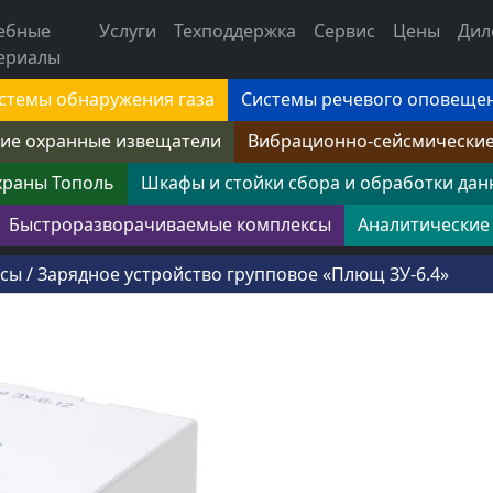
ебные
Услуги
Техподдержка
Сервис
Цены
Дил
ериалы
стемы обнаружения газа
Системы речевого оповеще
ие охранные извещатели
Вибрационно-сейсмически
храны Тополь
Шкафы и стойки сбора и обработки дан
Быстроразворачиваемые комплексы
Аналитические
ксы
/
Зарядное устройство групповое «Плющ ЗУ-6.4»