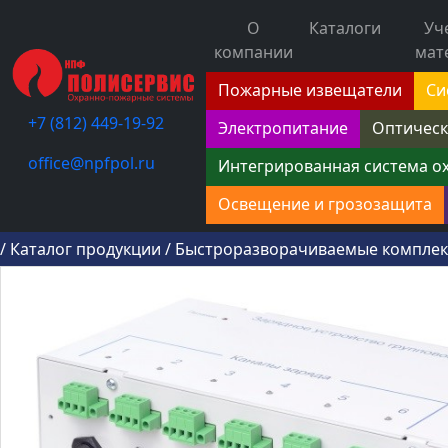
О
Каталоги
Уч
компании
мат
Пожарные извещатели
Си
+7 (812) 449-19-92
Электропитание
Оптическ
office@npfpol.ru
Интегрированная система о
Освещение и грозозащита
/
Каталог продукции
/
Быстроразворачиваемые компле