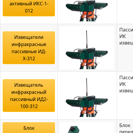
активный ИКС-1-
012
Пасс
ИК
Извещатели
изве
инфракрасные
пассивные ИД-
Х-312
Пасс
ИК
Извещатель
изве
инфракрасный
пассивный ИД2-
100-312
Блок
Блок
пере