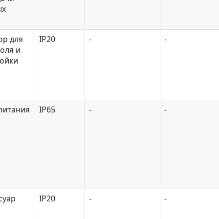
ых
ор для
IP20
-
-
оля и
ройки
питания
IP65
-
-
суар
IP20
-
-