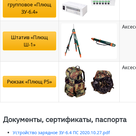
групповое «Плющ
ЗУ-6.4»
Аксес
Штатив «Плющ
Ш-1»
Аксес
Рюкзак «Плющ Р5»
Документы, сертификаты, паспорта
Устройство зарядное ЗУ-6.4 ПС 2020.10.27.pdf