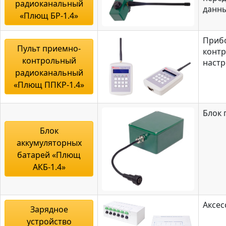
радиоканальный
данн
«Плющ БР-1.4»
Приб
Пульт приемно-
контр
контрольный
наст
радиоканальный
«Плющ ППКР-1.4»
Блок 
Блок
аккумуляторных
батарей «Плющ
АКБ-1.4»
Аксес
Зарядное
устройство