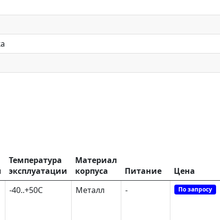
ка
Температура
Материал
я
эксплуатации
корпуса
Питание
Цена
-40..+50С
Металл
-
По запросу