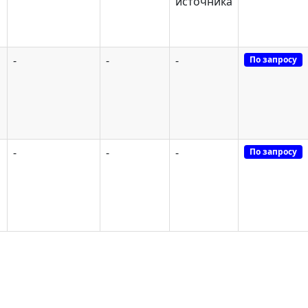
источника
-
-
-
По запросу
-
-
-
По запросу