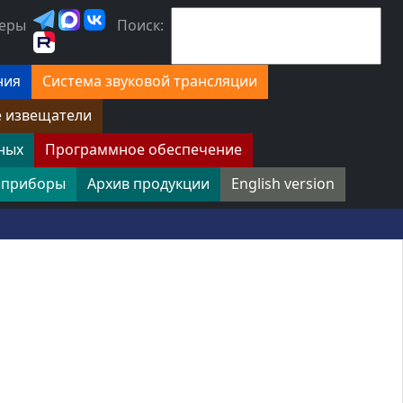
еры
Поиск:
ния
Система звуковой трансляции
е извещатели
ных
Программное обеспечение
 приборы
Архив продукции
English version