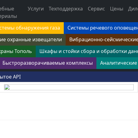
ебные
Услуги
Техподдержка
Сервис
Цены
Дил
ериалы
стемы обнаружения газа
Системы речевого оповеще
ие охранные извещатели
Вибрационно-сейсмически
храны Тополь
Шкафы и стойки сбора и обработки дан
Быстроразворачиваемые комплексы
Аналитические
ытое API