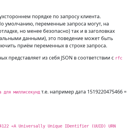
хстороннем порядке по запросу клиента.
По умолчанию, переменные запроса могут, на
тладке, но менее безопасно) так и в заголовках
стальными данными), это поведение может быть
ючить приём переменных в строке запроса.
ных представляет из себя JSON в соответствии с
rfc
т.е. например дата 1519220475466 =
а для миллисекунд
4122 «A Universally Unique IDentifier (UUID) URN