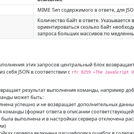
MIME Тип содержимого в ответе, для JSON
Количество байт в ответе. Указывается в
ориентироваться сколько байт необходи
запроса больших массивов по медленны
выполнения этих запросов центральный блок возвращает
из себя JSON в соответствии с
rfc 8259 «The JavaScript O
озвращает результат выполнения команды, например доб
манды может быть:
олнена успешно и не возвращает дополнительных данны
я команды (формат ответа в описании соответствующей
е была выполнена и в настройках сервера отключена р
ии)
ройках сервера включена расшифровка ошибок в содер