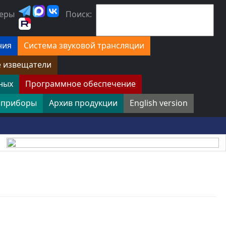
еры
Поиск:
ния
Система звуковой трансляции
е извещатели
ных
Программное обеспечение
 приборы
Архив продукции
English version