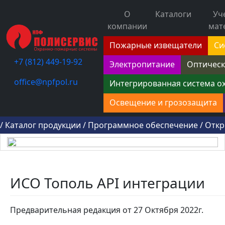
О
Каталоги
Уч
компании
мат
Пожарные извещатели
Си
+7 (812) 449-19-92
Электропитание
Оптическ
office@npfpol.ru
Интегрированная система о
Освещение и грозозащита
/
Каталог продукции
/
Программное обеспечение
/
Откр
ИСО Тополь API интеграции
Предварительная редакция от 27 Октября 2022г.