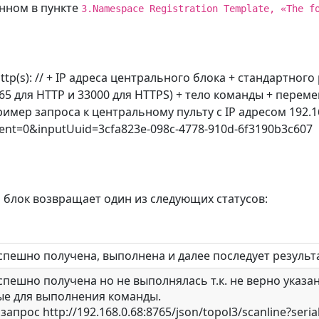
анном в пункте
3.Namespace Registration Template, «The f
p(s): // + IP адреса центрального блока + стандартного 
5 для HTTP и 33000 для HTTPS) + тело команды + пере
мер запроса к центральному пульту с IP адресом 192.16
tEvent=0&inputUuid=3cfa823e-098c-4778-910d-6f3190b3c607
 блок возвращает один из следующих статусов:
спешно получена, выполнена и далее последует резуль
спешно получена но не выполнялась т.к. не верно указ
е для выполнения команды.
апрос http://192.168.0.68:8765/json/topol3/scanline?ser