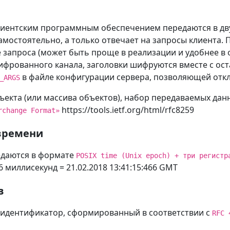
иентским программным обеспечением передаются в дву
мостоятельно, а только отвечает на запросы клиента. 
 запроса (может быть проще в реализации и удобнее в о
ашифрованного канала, заголовки шифруются вместе с о
в файле конфигурации сервера, позволяющей откл
_ARGS
бъекта (или массива объектов), набор передаваемых дан
https://tools.ietf.org/html/rfc8259
rchange Format»
 времени
едаются в формате
POSIX time (Unix epoch) + три регистр
6 миллисекунд = 21.02.2018 13:41:15:466 GMT
в
 идентификатор, сформированный в соответствии с
RFC 