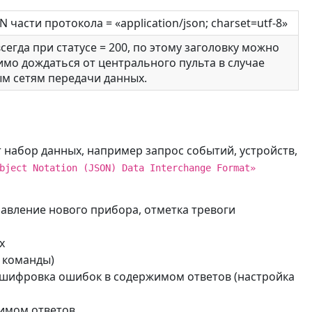
 части протокола = «application/json; charset=utf-8»
сегда при статусе = 200, по этому заголовку можно
мо дождаться от центрального пульта в случае
м сетям передачи данных.
 набор данных, например запрос событий, устройств,
bject Notation (JSON) Data Interchange Format»
авление нового прибора, отметка тревоги
х
 команды)
асшифровка ошибок в содержимом ответов (настройка
жимом ответов