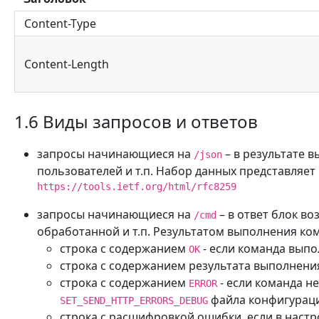
Content-Type
Content-Length
1.6 Виды запросов и ответов
запросы начинающиеся на
– в результате 
/json
пользователей и т.п. Набор данных представляет 
https://tools.ietf.org/html/rfc8259
запросы начинающиеся на
– в ответ блок в
/cmd
обработанной и т.п. Результатом выполнения ко
строка с содержанием
- если команда вып
ОК
строка с содержанием результата выполнени
строка с содержанием
- если команда н
ERROR
файла конфигурац
SET_SEND_HTTP_ERRORS_DEBUG
строка с расшифровкой ошибки, если в наст