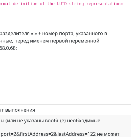
ormal definition of the UUID string representation»
разделителя «:» + номер порта, указанного в
менные, перед именем первой переменной
8.0.68:
тат выполнения
аны (или не указаны вообще) необходимые
ialport=2&firstAddress=2&lastAddress=122 не может