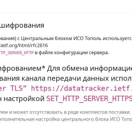
з шифрования
ания) с Центральным блоком ИСО Тополь используется 
.ietf.org/html/rfc2616
в файле конфигурации сервера.
TTP_SERVER_HTTP
шифрованием* Для обмена информаци
ания канала передачи данных исполь
er TLS” https://datatracker.ietf
н настройкой
SET_HTTP_SERVER_HTTP
ем и может отсутствовать в ряде комплектов поставки.
ополнительная настройка центрального блока ИСО Топо