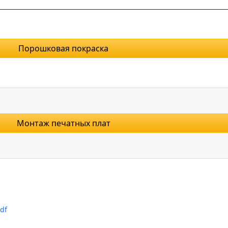
Порошковая покраска
Монтаж печатных плат
df