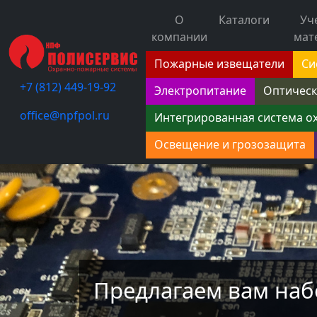
О
Каталоги
Уч
компании
мат
Пожарные извещатели
Си
+7 (812) 449-19-92
Электропитание
Оптическ
office@npfpol.ru
Интегрированная система о
Освещение и грозозащита
Предлагаем вам наб