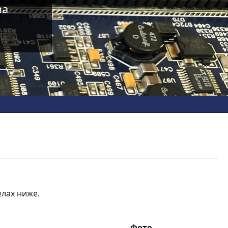
ва
лах ниже.
Фото