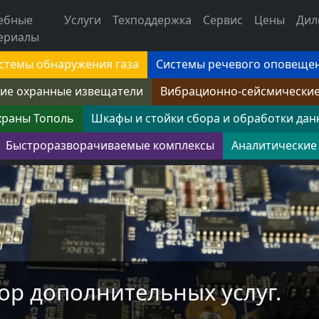
ебные
Услуги
Техподдержка
Сервис
Цены
Дил
ериалы
стемы обнаружения газа
Системы речевого оповеще
ие охранные извещатели
Вибрационно-сейсмически
храны Тополь
Шкафы и стойки сбора и обработки дан
Быстроразворачиваемые комплексы
Аналитические
ор дополнительных услуг.