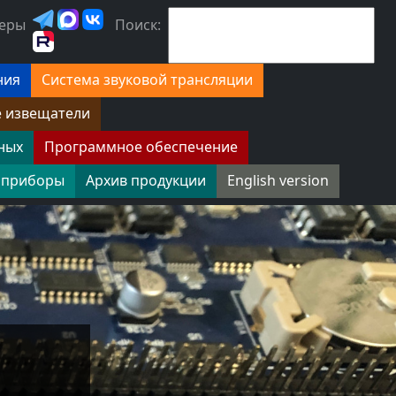
еры
Поиск:
ния
Система звуковой трансляции
е извещатели
ных
Программное обеспечение
 приборы
Архив продукции
English version