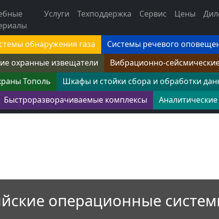
ебные
Услуги
Техподдержка
Сервис
Цены
Дил
ериалы
стемы обнаружения газа
Системы речевого оповеще
ие охранные извещатели
Вибрационно-сейсмически
храны Тополь
Шкафы и стойки сбора и обработки дан
Быстроразворачиваемые комплексы
Аналитические
ийские операционные систем