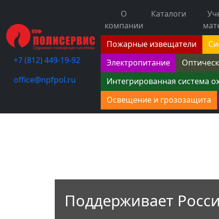
О
Каталоги
Уч
компании
мат
Пожарные извещатели
Си
+7 (812) 449-19-92
Электропитание
Оптическ
office@npfpol.ru
Интегрированная система о
Освещение и грозозащита
Поддерживает Росс