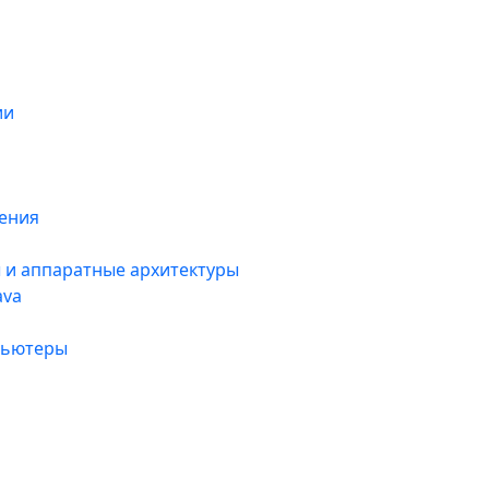
ии
ения
 и аппаратные архитектуры
ava
мпьютеры