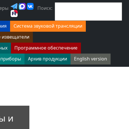
еры
Поиск:
ния
Система звуковой трансляции
е извещатели
ных
Программное обеспечение
 приборы
Архив продукции
English version
ы и