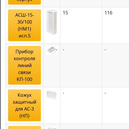
15
116
АСШ-15-
30/100
(НМ1)
исп.5
-
-
Прибор
контроля
линий
связи
КП-100
-
-
Кожух
защитный
для АС-3
(НП)