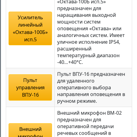
«Октава-100Б исп.5»
предназначен для
наращивания выходной
Усилитель
мощности систем
линейный
оповещения «Октава» или
«Октава-100Б»
аналогичных систем. Имеет
исп.5
уличное исполнение IP54,
расширенный
температурный диапазон
-40…+40°C.
Пульт ВПУ-16 предназначен
Пульт
для удаленного
управления
оперативного выбора
направления оповещения в
ВПУ-16
ручном режиме.
Внешний микрофон ВМ-02
предназначен для
оперативной передачи
Внешний
речевых сообщений в
микрофон