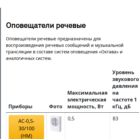
Оповещатели речевые
Оповещатели речевые предназначены для
воспроизведения речевых сообщений и музыкальной
трансляции в составе систем оповещения «Октава» и
аналогичных систем.
Уровень
звукового
давления
Максимальная
на
электрическая
частоте 1
Приборы
Фото
мощность, Вт
кГц, дБ
0,5
83
АС-0,5-
30/100
(НМ)