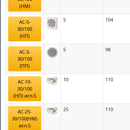
(НМ)
5
104
АС-5-
30/100
(НП)
5
98
АС-5-
30/100
(ПП)
10
110
АС-10-
30/100
(НП) исп.5
25
110
АС-25-
30/100(НМ)
исп.5