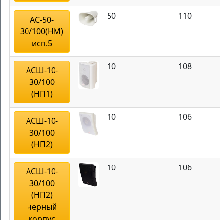
50
110
АС-50-
30/100(НМ)
исп.5
10
108
АСШ-10-
30/100
(НП1)
10
106
АСШ-10-
30/100
(НП2)
10
106
АСШ-10-
30/100
(НП2)
черный
корпус